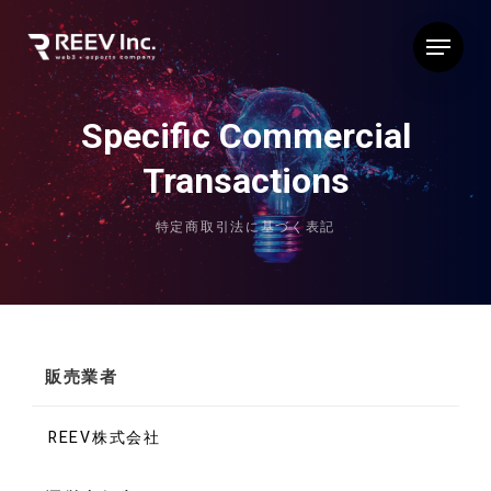
Skip
Menu
to
main
content
Specific Commercial
Transactions
特定商取引法に基づく表記
販売業者
REEV株式会社